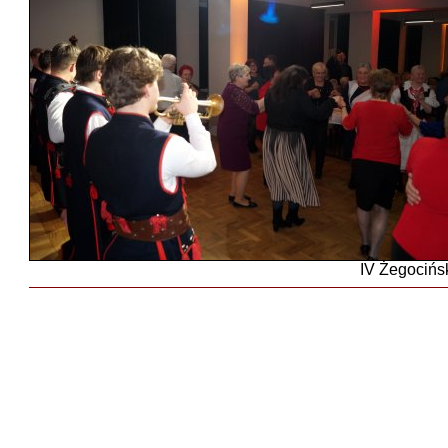
IV Żegocińs